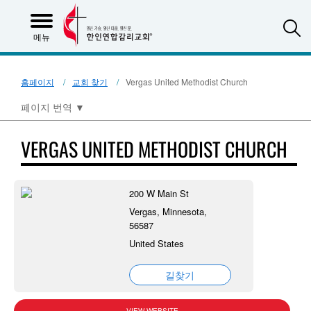
S
메뉴
홈페이지
교회 찾기
Vergas United Methodist Church
페이지 번역
▼
VERGAS UNITED METHODIST CHURCH
200 W Main St
Vergas, Minnesota,
56587
United States
길찾기