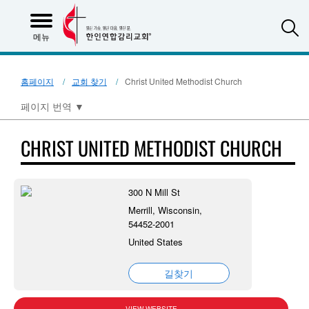
S
메뉴
홈페이지
교회 찾기
Christ United Methodist Church
페이지 번역
▼
CHRIST UNITED METHODIST CHURCH
300 N Mill St
Merrill, Wisconsin,
54452-2001
United States
길찾기