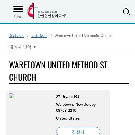
S
메뉴
홈페이지
교회 찾기
Waretown United Methodist Church
페이지 번역
▼
WARETOWN UNITED METHODIST
CHURCH
27 Bryant Rd
Waretown, New Jersey,
08758-2210
United States
길찾기