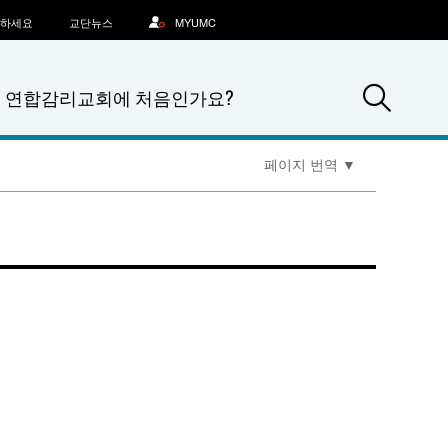
문하세요
교단뉴스
MYUMC
Sea
연합감리교회에 처음인가요?
페이지 번역
▼