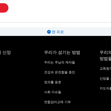
맨 위로
 신앙
우리가 섬기는 방법
우리의
방법
우리는 주님의 제자들
교회찾
건강과 온전함을 증진
신앙을
정의를 옹호
지도자를
사회 이슈들
연합감리교에 기부