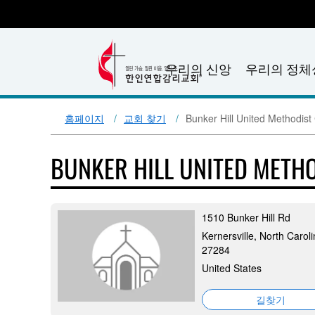
우리의 신앙
우리의 정체
홈페이지
교회 찾기
Bunker Hill United Methodist
BUNKER HILL UNITED METH
1510 Bunker Hill Rd
Kernersville, North Caroli
27284
United States
길찾기