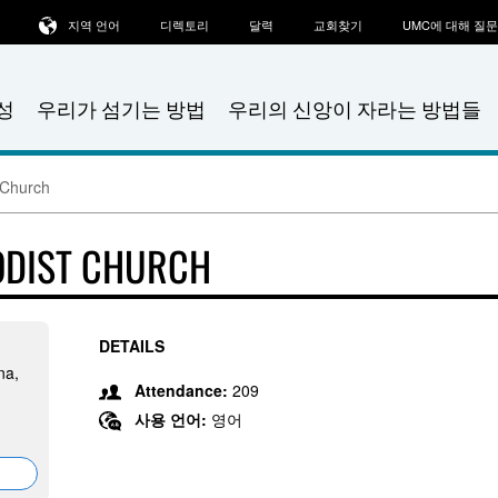
지역 언어
디렉토리
달력
교회찾기
UMC에 대해 질
성
우리가 섬기는 방법
우리의 신앙이 자라는 방법들
 Church
ODIST CHURCH
DETAILS
na,
Attendance:
209
사용 언어:
영어