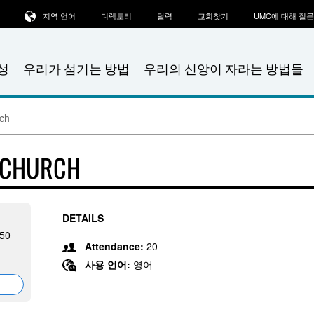
지역 언어
디렉토리
달력
교회찾기
UMC에 대해 질
성
우리가 섬기는 방법
우리의 신앙이 자라는 방법들
rch
T CHURCH
DETAILS
850
Attendance:
20
사용 언어:
영어