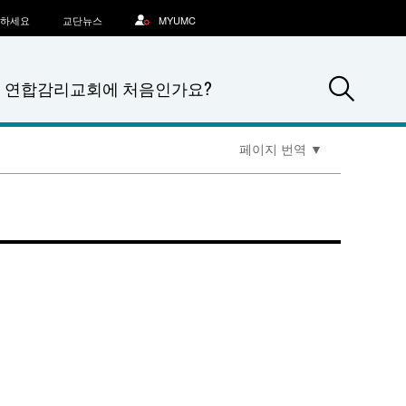
문하세요
교단뉴스
MYUMC
Sea
연합감리교회에 처음인가요?
페이지 번역
▼