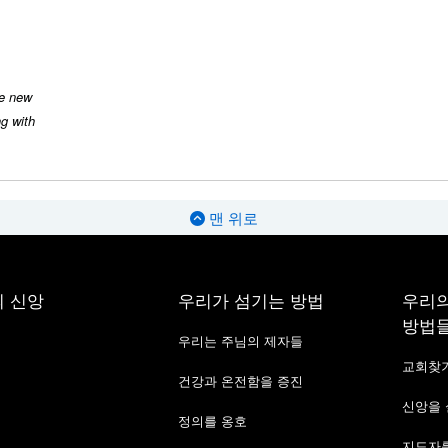
me new
ng with
맨 위로
 신앙
우리가 섬기는 방법
우리의
방법
우리는 주님의 제자들
교회찾
건강과 온전함을 증진
신앙을
정의를 옹호
지도자를