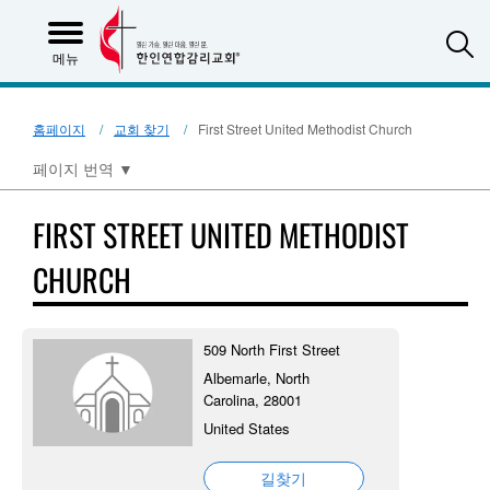
S
메뉴
홈페이지
교회 찾기
First Street United Methodist Church
페이지 번역
▼
FIRST STREET UNITED METHODIST
CHURCH
509 North First Street
Albemarle, North
Carolina, 28001
United States
길찾기