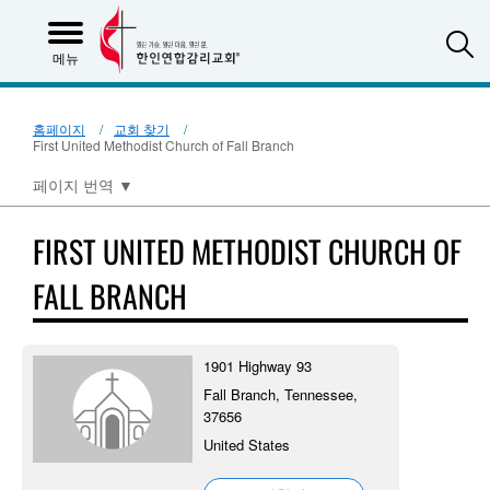
S
메뉴
홈페이지
교회 찾기
First United Methodist Church of Fall Branch
페이지 번역
▼
FIRST UNITED METHODIST CHURCH OF
FALL BRANCH
1901 Highway 93
Fall Branch, Tennessee,
37656
United States