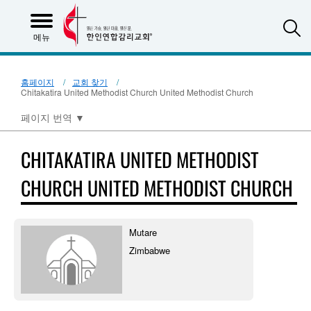
S
메뉴
홈페이지
교회 찾기
Chitakatira United Methodist Church United Methodist Church
페이지 번역
▼
CHITAKATIRA UNITED METHODIST
CHURCH UNITED METHODIST CHURCH
Mutare
Zimbabwe