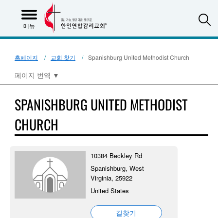
S
메뉴
홈페이지
교회 찾기
Spanishburg United Methodist Church
페이지 번역
▼
SPANISHBURG UNITED METHODIST
CHURCH
10384 Beckley Rd
Spanishburg, West
Virginia, 25922
United States
길찾기