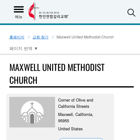
S
메뉴
홈페이지
교회 찾기
Maxwell United Methodist Church
페이지 번역
▼
MAXWELL UNITED METHODIST
CHURCH
Corner of Olive and
California Streets
Maxwell, California,
95955
United States