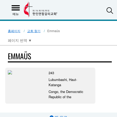
S
메뉴
홈페이지
교회 찾기
Emmaüs
페이지 번역
▼
EMMAÜS
243
Lubumbashi, Haut-
Katanga
Congo, the Democratic
Republic of the