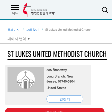
S
메뉴
홈페이지
교회 찾기
St Lukes United Methodist Church
페이지 번역
▼
ST LUKES UNITED METHODIST CHURCH
535 Broadway
Long Branch, New
Jersey, 07740-5904
United States
길찾기