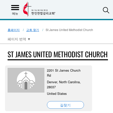
S
메뉴
홈페이지
교회 찾기
St James United Methodist Church
페이지 번역
▼
ST JAMES UNITED METHODIST CHURCH
2201 St James Church
Rd
Denver, North Carolina,
28037
United States
길찾기