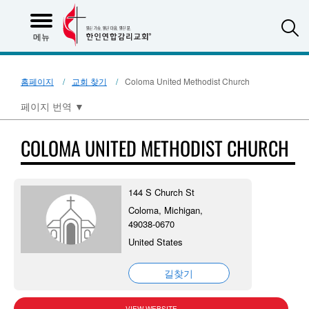
S
메뉴
홈페이지
교회 찾기
Coloma United Methodist Church
페이지 번역
▼
COLOMA UNITED METHODIST CHURCH
144 S Church St
Coloma, Michigan,
49038-0670
United States
길찾기