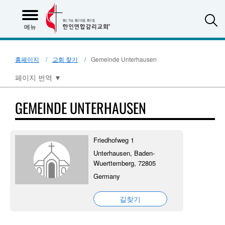
S
메뉴
홈페이지
교회 찾기
Gemeinde Unterhausen
페이지 번역
▼
GEMEINDE UNTERHAUSEN
Friedhofweg 1
Unterhausen, Baden-
Wuerttemberg, 72805
Germany
길찾기