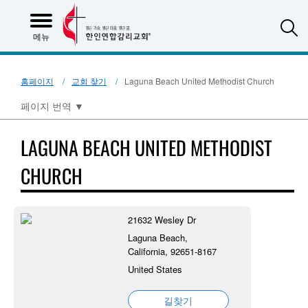
S
메뉴
홈페이지
교회 찾기
Laguna Beach United Methodist Church
페이지 번역
▼
LAGUNA BEACH UNITED METHODIST
CHURCH
21632 Wesley Dr
Laguna Beach,
California, 92651-8167
United States
길찾기