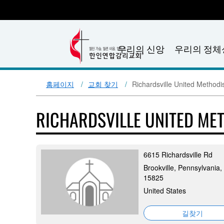
우리의 신앙
우리의 정체
홈페이지
교회 찾기
Richardsville United Methodi
RICHARDSVILLE UNITED ME
6615 Richardsville Rd
Brookville, Pennsylvania,
15825
United States
길찾기