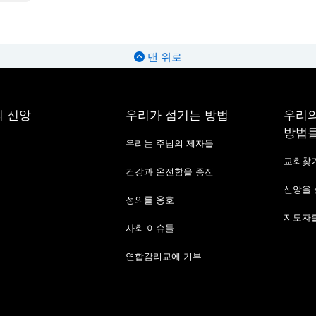
맨 위로
 신앙
우리가 섬기는 방법
우리의
방법
우리는 주님의 제자들
교회찾
건강과 온전함을 증진
신앙을
정의를 옹호
지도자를
사회 이슈들
연합감리교에 기부