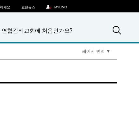
문하세요
교단뉴스
MYUMC
Sea
연합감리교회에 처음인가요?
페이지 번역
▼