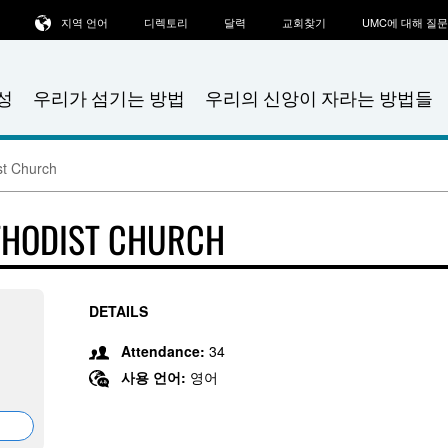
지역 언어
디렉토리
달력
교회찾기
UMC에 대해 질
성
우리가 섬기는 방법
우리의 신앙이 자라는 방법들
st Church
THODIST CHURCH
DETAILS
Attendance:
34
사용 언어:
영어