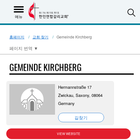
S
메뉴
홈페이지
교회 찾기
Gemeinde Kirchberg
페이지 번역
▼
GEMEINDE KIRCHBERG
Hermannstraße 17
Zwickau, Saxony, 08064
Germany
길찾기
VIEW WEBSITE