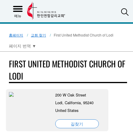
S
메뉴
홈페이지
교회 찾기
First United Methodist Church of Lodi
페이지 번역
▼
FIRST UNITED METHODIST CHURCH OF
LODI
200 W Oak Street
Lodi, California, 95240
United States
길찾기