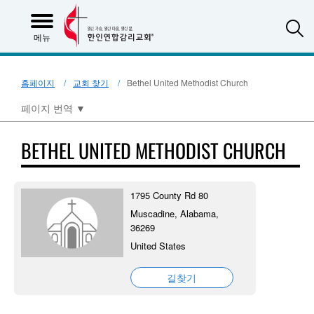
S
메뉴
홈페이지
교회 찾기
Bethel United Methodist Church
페이지 번역
▼
BETHEL UNITED METHODIST CHURCH
1795 County Rd 80
Muscadine, Alabama,
36269
United States
길찾기