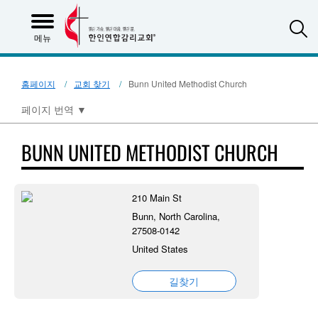
S
메뉴
홈페이지
교회 찾기
Bunn United Methodist Church
페이지 번역
▼
BUNN UNITED METHODIST CHURCH
210 Main St
Bunn, North Carolina,
27508-0142
United States
길찾기