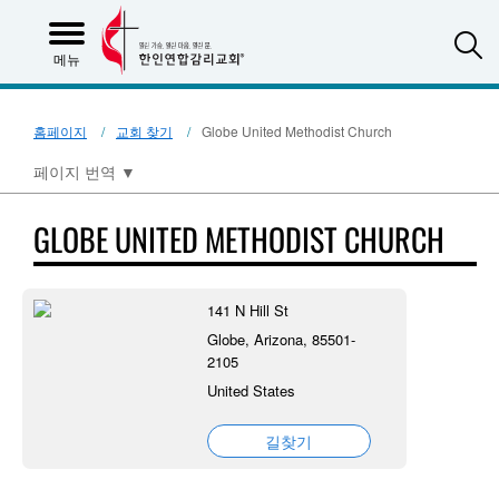
S
메뉴
홈페이지
교회 찾기
Globe United Methodist Church
페이지 번역
▼
GLOBE UNITED METHODIST CHURCH
141 N Hill St
Globe, Arizona, 85501-
2105
United States
길찾기