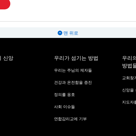
맨 위로
 신앙
우리가 섬기는 방법
우리의
방법
우리는 주님의 제자들
교회찾
건강과 온전함을 증진
신앙을
정의를 옹호
지도자를
사회 이슈들
연합감리교에 기부