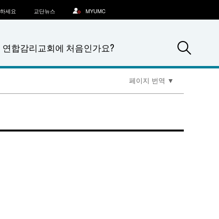
문하세요
교단뉴스
MYUMC
Sea
연합감리교회에 처음인가요?
페이지 번역
▼