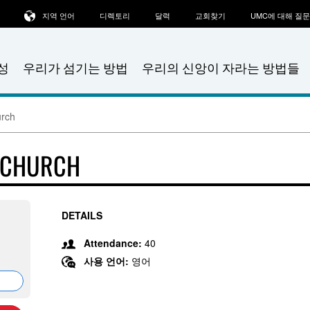
지역 언어
디렉토리
달력
교회찾기
UMC에 대해 질
성
우리가 섬기는 방법
우리의 신앙이 자라는 방법들
urch
T CHURCH
DETAILS
Attendance:
40
사용 언어:
영어