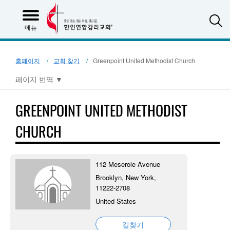
S
메뉴
홈페이지
교회 찾기
Greenpoint United Methodist Church
페이지 번역
▼
GREENPOINT UNITED METHODIST
CHURCH
112 Meserole Avenue
Brooklyn, New York,
11222-2708
United States
길찾기