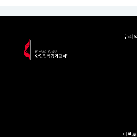
우리의
디렉토