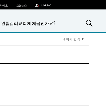
문하세요
교단뉴스
MYUMC
Sea
연합감리교회에 처음인가요?
페이지 번역
▼