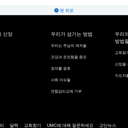
맨 위로
 신앙
우리가 섬기는 방법
우리의
방법
우리는 주님의 제자들
교회찾
건강과 온전함을 증진
신앙을
정의를 옹호
지도자를
사회 이슈들
연합감리교에 기부
리
달력
교회찾기
UMC에 대해 질문하세요
교단뉴스