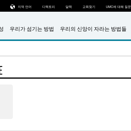
지역 언어
디렉토리
달력
교회찾기
UMC에 대해 질
성
우리가 섬기는 방법
우리의 신앙이 자라는 방법들
E