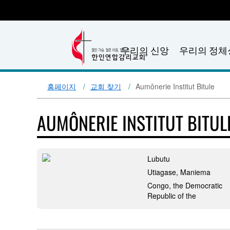
우리의 신앙
우리의 정체
홈페이지
교회 찾기
Aumônerie Institut Bitule
AUMÔNERIE INSTITUT BITUL
Lubutu
Utiagase, Maniema
Congo, the Democratic
Republic of the