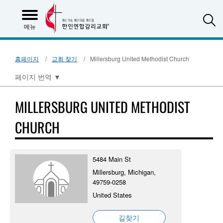
S
메뉴
홈페이지
교회 찾기
Millersburg United Methodist Church
페이지 번역
▼
MILLERSBURG UNITED METHODIST
CHURCH
5484 Main St
Millersburg, Michigan,
49759-0258
United States
길찾기