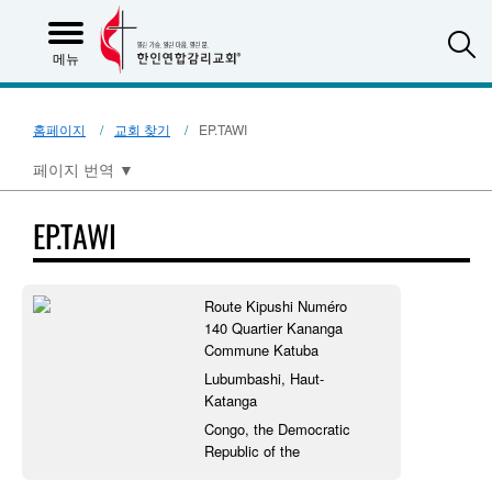
S
메뉴
홈페이지
교회 찾기
EP.TAWI
페이지 번역
▼
EP.TAWI
Route Kipushi Numéro
140 Quartier Kananga
Commune Katuba
Lubumbashi, Haut-
Katanga
Congo, the Democratic
Republic of the