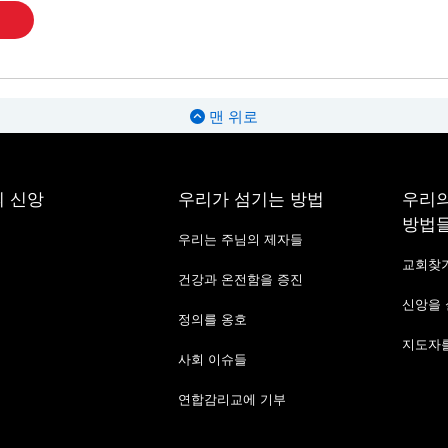
맨 위로
 신앙
우리가 섬기는 방법
우리의
방법
우리는 주님의 제자들
교회찾
건강과 온전함을 증진
신앙을
정의를 옹호
지도자를
사회 이슈들
연합감리교에 기부