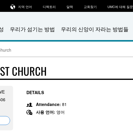
지역 언어
디렉토리
달력
교회찾기
UMC에 대해 질
성
우리가 섬기는 방법
우리의 신앙이 자라는 방법들
Church
IST CHURCH
VE
DETAILS
506
Attendance:
81
사용 언어:
영어