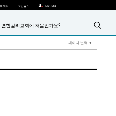
문하세요
교단뉴스
MYUMC
Sea
연합감리교회에 처음인가요?
페이지 번역
▼