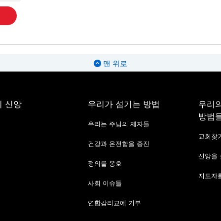
맨 위로
 신앙
우리가 섬기는 방법
우리의
방법
우리는 주님의 제자들
교회찾
건강과 온전함을 증진
신앙을
정의를 옹호
지도자를
사회 이슈들
연합감리교에 기부