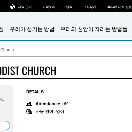
지역 언어
디렉토리
달력
교회찾기
UMC에 대해 질
성
우리가 섬기는 방법
우리의 신앙이 자라는 방법들
t Church
HODIST CHURCH
DETAILS
na,
Attendance:
160
사용 언어:
영어