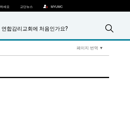
문하세요
교단뉴스
MYUMC
Sea
연합감리교회에 처음인가요?
페이지 번역
▼