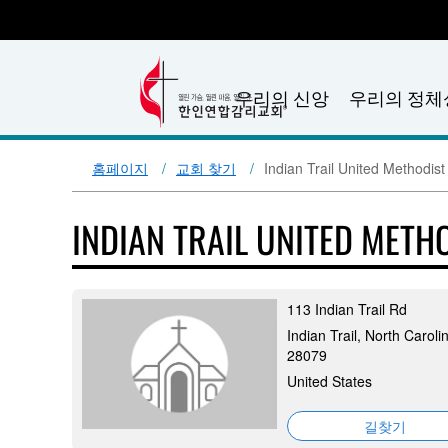
우리의 신앙
우리의 정체
홈페이지
교회 찾기
Indian Trail United Methodis
INDIAN TRAIL UNITED MET
113 Indian Trail Rd
Indian Trail, North Caroli
28079
United States
길찾기