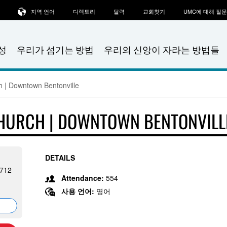
지역 언어
디렉토리
달력
교회찾기
UMC에 대해 질
성
우리가 섬기는 방법
우리의 신앙이 자라는 방법들
h | Downtown Bentonville
CHURCH | DOWNTOWN BENTONVILL
DETAILS
2712
Attendance:
554
사용 언어:
영어