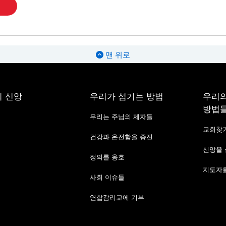
맨 위로
 신앙
우리가 섬기는 방법
우리의
방법
우리는 주님의 제자들
교회찾
건강과 온전함을 증진
신앙을
정의를 옹호
지도자를
사회 이슈들
연합감리교에 기부