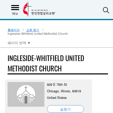
S
메뉴
홈페이지
교회 찾기
Ingleside-Whitfield United Methodist Church
페이지 번역
▼
INGLESIDE-WHITFIELD UNITED
METHODIST CHURCH
929 E 76th St
Chicago, Illinois, 60619
United States
길찾기