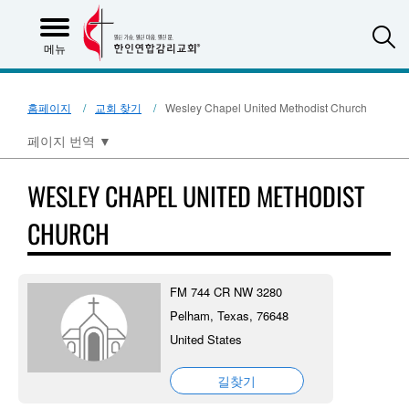
S
메뉴
홈페이지
교회 찾기
Wesley Chapel United Methodist Church
페이지 번역
▼
WESLEY CHAPEL UNITED METHODIST
CHURCH
FM 744 CR NW 3280
Pelham, Texas, 76648
United States
길찾기