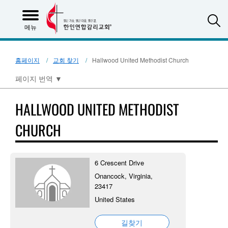
S
메뉴
홈페이지
교회 찾기
Hallwood United Methodist Church
페이지 번역
▼
HALLWOOD UNITED METHODIST
CHURCH
6 Crescent Drive
Onancock, Virginia,
23417
United States
길찾기