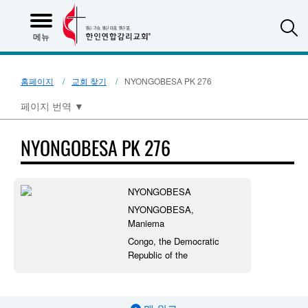
S
메뉴
홈페이지
교회 찾기
NYONGOBESA PK 276
페이지 번역
▼
NYONGOBESA PK 276
NYONGOBESA
NYONGOBESA,
Maniema
Congo, the Democratic
Republic of the