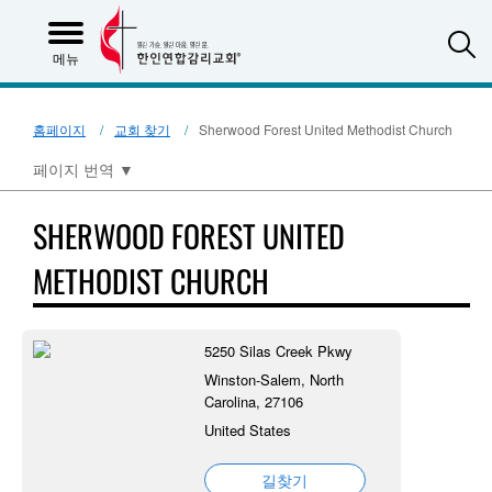
S
메뉴
홈페이지
교회 찾기
Sherwood Forest United Methodist Church
페이지 번역
▼
SHERWOOD FOREST UNITED
METHODIST CHURCH
5250 Silas Creek Pkwy
Winston-Salem, North
Carolina, 27106
United States
길찾기