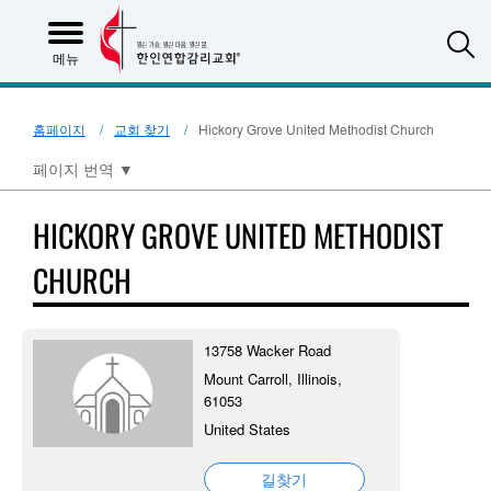
S
메뉴
홈페이지
교회 찾기
Hickory Grove United Methodist Church
페이지 번역
▼
HICKORY GROVE UNITED METHODIST
CHURCH
13758 Wacker Road
Mount Carroll, Illinois,
61053
United States
길찾기