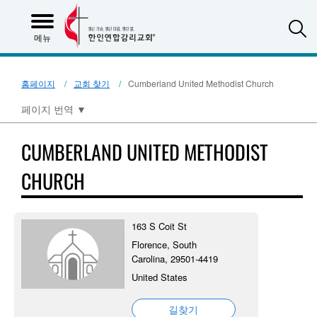
S
메뉴
홈페이지
교회 찾기
Cumberland United Methodist Church
페이지 번역
▼
CUMBERLAND UNITED METHODIST
CHURCH
163 S Coit St
Florence, South
Carolina, 29501-4419
United States
길찾기