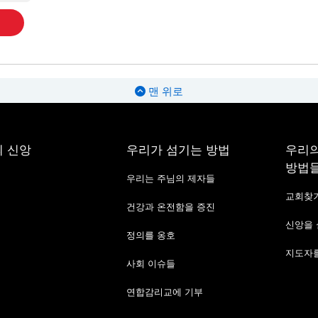
맨 위로
 신앙
우리가 섬기는 방법
우리의
방법
우리는 주님의 제자들
교회찾
건강과 온전함을 증진
신앙을
정의를 옹호
지도자를
사회 이슈들
연합감리교에 기부