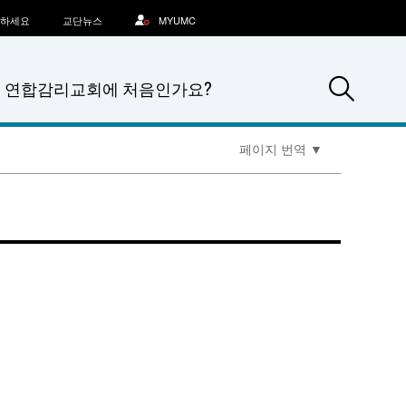
문하세요
교단뉴스
MYUMC
Sea
연합감리교회에 처음인가요?
페이지 번역
▼