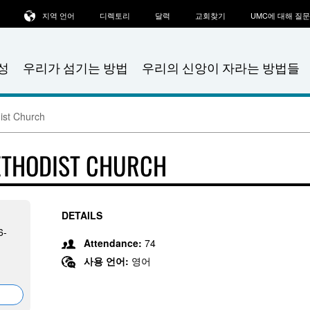
지역 언어
디렉토리
달력
교회찾기
UMC에 대해 질
성
우리가 섬기는 방법
우리의 신앙이 자라는 방법들
ist Church
ETHODIST CHURCH
DETAILS
6-
Attendance:
74
사용 언어:
영어