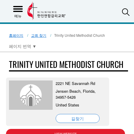
S
메뉴
홈페이지
교회 찾기
Trinity United Methodist Church
페이지 번역
▼
TRINITY UNITED METHODIST CHURCH
2221 NE Savannah Rd
Jensen Beach, Florida,
34957-5426
United States
길찾기