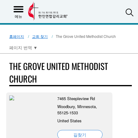
S
메뉴
홈페이지
교회 찾기
The Grove United Methodist Church
페이지 번역
▼
THE GROVE UNITED METHODIST
CHURCH
7465 Steepleview Rd
Woodbury, Minnesota,
55125-1533
United States
길찾기