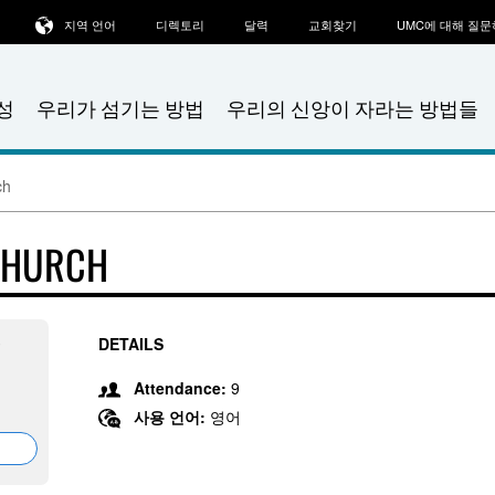
지역 언어
디렉토리
달력
교회찾기
UMC에 대해 질
성
우리가 섬기는 방법
우리의 신앙이 자라는 방법들
ch
 CHURCH
3
DETAILS
Attendance:
9
사용 언어:
영어