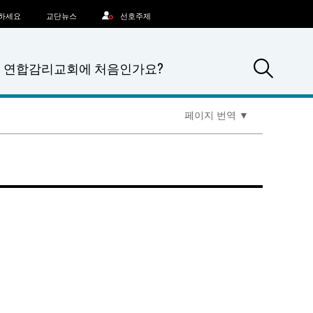
문하세요
교단뉴스
선호주제
Sea
연합감리교회에 처음인가요?
페이지 번역
▼