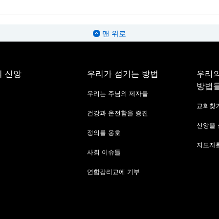
맨 위로
 신앙
우리가 섬기는 방법
우리의
방법
우리는 주님의 제자들
교회찾
건강과 온전함을 증진
신앙을
정의를 옹호
지도자를
사회 이슈들
연합감리교에 기부