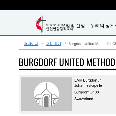
우리의 신앙
우리의 정체
홈페이지
교회 찾기
Burgdorf United Methodist C
BURGDORF UNITED METHOD
EMK Burgdorf /n
Johanneskapelle
Burgdorf, 3400
Switzerland