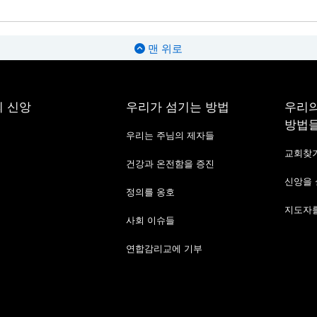
맨 위로
 신앙
우리가 섬기는 방법
우리의
방법
우리는 주님의 제자들
교회찾
건강과 온전함을 증진
신앙을
정의를 옹호
지도자를
사회 이슈들
연합감리교에 기부