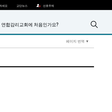
문하세요
교단뉴스
선호주제
Sea
연합감리교회에 처음인가요?
페이지 번역
▼