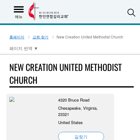
S
메뉴
홈페이지
교회 찾기
New Creation United Methodist Church
페이지 번역
▼
NEW CREATION UNITED METHODIST
CHURCH
4320 Bruce Road
Chesapeake, Virginia,
23321
United States
길찾기