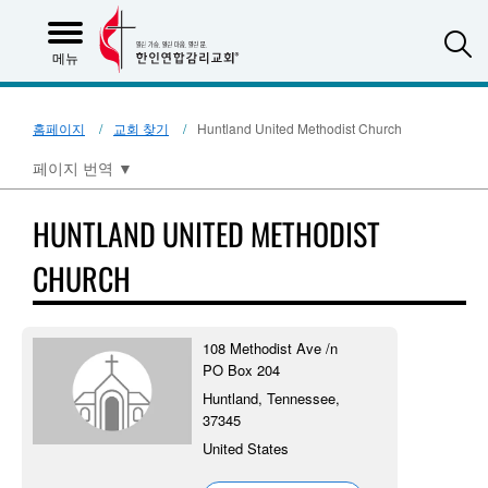
S
메뉴
홈페이지
교회 찾기
Huntland United Methodist Church
페이지 번역
▼
HUNTLAND UNITED METHODIST
CHURCH
108 Methodist Ave /n
PO Box 204
Huntland, Tennessee,
37345
United States