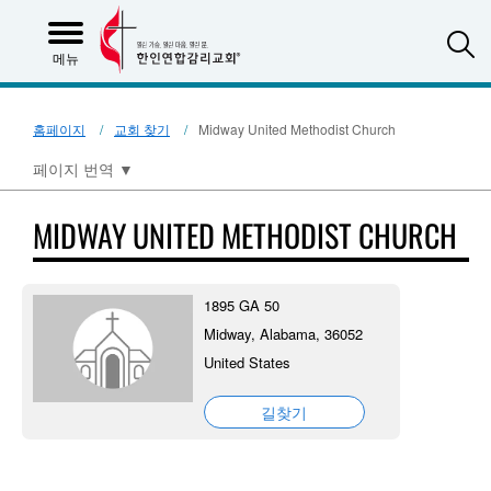
S
메뉴
홈페이지
교회 찾기
Midway United Methodist Church
페이지 번역
▼
MIDWAY UNITED METHODIST CHURCH
1895 GA 50
Midway, Alabama, 36052
United States
길찾기