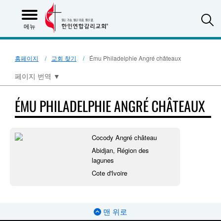
S
메뉴
홈페이지
교회 찾기
Ému Philadelphie Angré châteaux
페이지 번역
▼
ÉMU PHILADELPHIE ANGRÉ CHÂTEAUX
Cocody Angré château
Abidjan, Région des
lagunes
Cote d'Ivoire
맨 위로