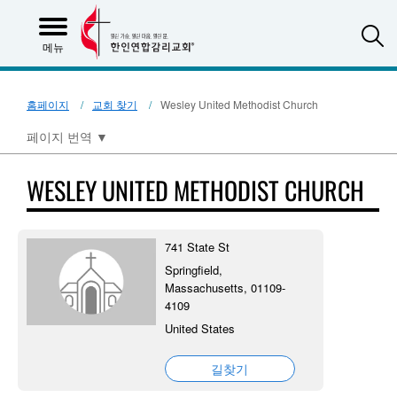
S
메뉴
홈페이지
교회 찾기
Wesley United Methodist Church
페이지 번역
▼
WESLEY UNITED METHODIST CHURCH
741 State St
Springfield,
Massachusetts, 01109-
4109
United States
길찾기