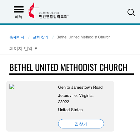
S
메뉴
홈페이지
교회 찾기
Bethel United Methodist Church
페이지 번역
▼
BETHEL UNITED METHODIST CHURCH
Genito Jamestown Road
Jetersville, Virginia,
23922
United States
길찾기