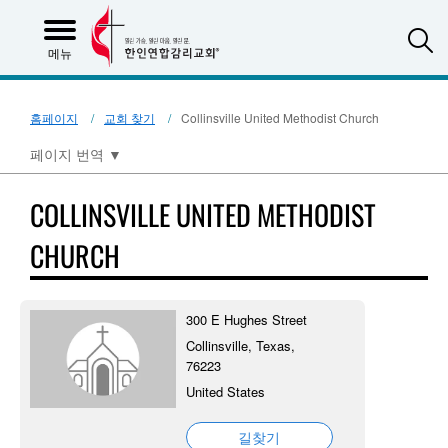
S
메뉴
홈페이지
교회 찾기
Collinsville United Methodist Church
페이지 번역
▼
COLLINSVILLE UNITED METHODIST
CHURCH
300 E Hughes Street
Collinsville, Texas,
76223
United States
길찾기