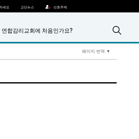
문하세요
교단뉴스
선호주제
Sea
연합감리교회에 처음인가요?
페이지 번역
▼