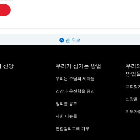
맨 위로
 신앙
우리가 섬기는 방법
우리의
방법
우리는 주님의 제자들
교회찾
건강과 온전함을 증진
신앙을
정의를 옹호
지도자를
사회 이슈들
연합감리교에 기부