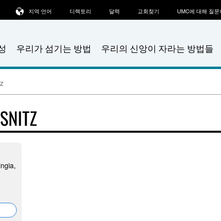
지역 언어
디렉토리
달력
교회찾기
UMC에 대해 질
성
우리가 섬기는 방법
우리의 신앙이 자라는 방법들
tz
SNITZ
ingia,